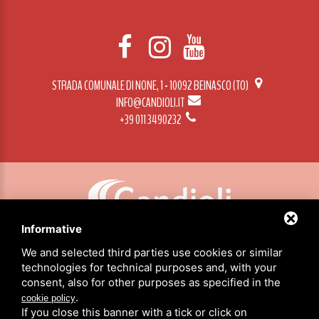
STRADA COMUNALE DI NONE, 1 - 10092 BEINASCO (TO)
INFO@CANDIOLI.IT
+39 011 3490232
Informative
CANDIOLI SRL: P.IVA/C.F. 10358790011 / SEDE: STRADA COMUNALE DI NONE, 1 - 10092 BEINASCO (TO)
We and selected third parties use cookies or similar
technologies for technical purposes and, with your
consent, also for other purposes as specified in the
HOME
.
cookie policy
PRODUKTE
If you close this banner with a tick or click on