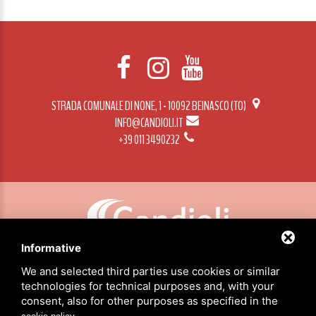
STRADA COMUNALE DI NONE, 1 - 10092 BEINASCO (TO)
INFO@CANDIOLI.IT
+39 011 3490232
Informative
CANDIOLI SRL: P.IVA/C.F. 10358790011 / SEDE: STRADA COMUNALE DI NONE, 1 - 10092 BEINASCO (TO)
We and selected third parties use cookies or similar
technologies for technical purposes and, with your
consent, also for other purposes as specified in the
HOME
.