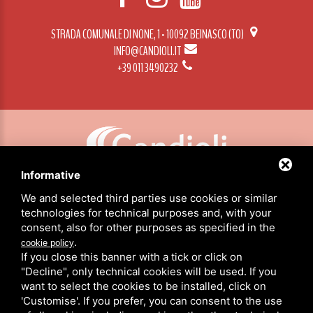
STRADA COMUNALE DI NONE, 1 - 10092 BEINASCO (TO)
INFO@CANDIOLI.IT
+39 011 3490232
Informative
CANDIOLI SRL: P.IVA/C.F. 10358790011 / SEDE: STRADA COMUNALE DI NONE, 1 - 10092 BEINASCO (TO)
We and selected third parties use cookies or similar
technologies for technical purposes and, with your
consent, also for other purposes as specified in the
HOME
.
cookie policy
PRODUKTE
If you close this banner with a tick or click on
ÜBER UNS
"Decline", only technical cookies will be used. If you
NACHRICHTEN
want to select the cookies to be installed, click on
CANDIOLI WELTWEITE
'Customise'. If you prefer, you can consent to the use