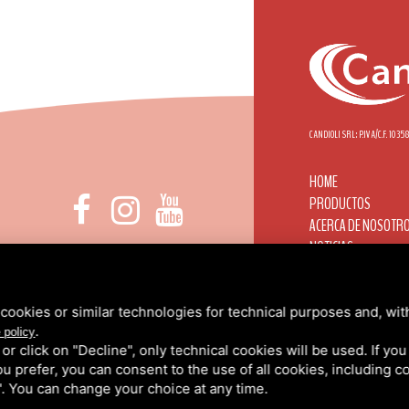
CANDIOLI SRL: P.IVA/C.F. 103
HOME
PRODUCTOS
ACERCA DE NOSOTR
NOTICIAS
 DI NONE, 1 - 10092 BEINASCO (TO)
CANDIOLI EN EL MUN
INFO@CANDIOLI.IT
CONTACTOS
+39 011 3490232
ÁREA RESERVADA
cookies or similar technologies for technical purposes and, wit
.
PRIVACIDAD
/
COOKIE
 policy
k or click on "Decline", only technical cookies will be used. If yo
 you prefer, you can consent to the use of all cookies, including 
l". You can change your choice at any time.