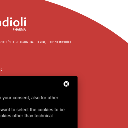
58790011 / SEDE: STRADA COMUNALE DI NONE, 1 - 10092 BEINASCO (TO)
OS
DO
h your consent, also for other
 POLICY
/
MAPA DEL SITIO
u want to select the cookies to be
cookies other than technical