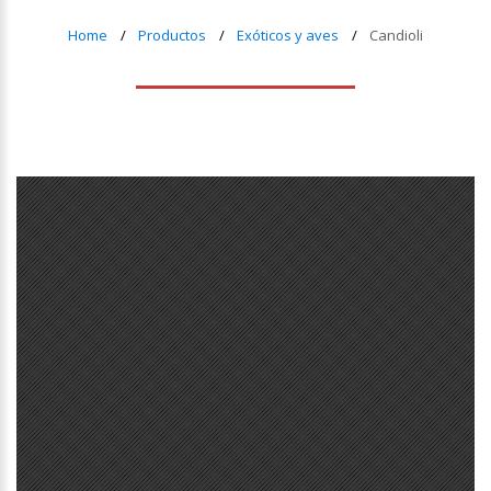
Home
Productos
Exóticos y aves
Candioli