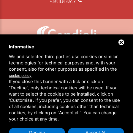
+39 011 3490232
Informative
CANDIOLI SRL: P.IVA/C.F. 10358790011 / SEDE: STRADA COMUNALE DI NONE, 1 - 10092 BEINASCO (TO)
We and selected third parties use cookies or similar
technologies for technical purposes and, with your
consent, also for other purposes as specified in the
HOME
.
cookie policy
PRODUCTOS
If you close this banner with a tick or click on
ACERCA DE NOSOTROS
"Decline", only technical cookies will be used. If you
NOTICIAS
want to select the cookies to be installed, click on
CANDIOLI EN EL MUNDO
'Customise'. If you prefer, you can consent to the use
CONTACTOS
of all cookies, including cookies other than technical
cookies, by clicking on "Accept all". You can change
ÁREA RESERVADA
your choice at any time.
PRIVACIDAD
/
COOKIE POLICY
/
MAPA DEL SITIO
Decline
Accept All