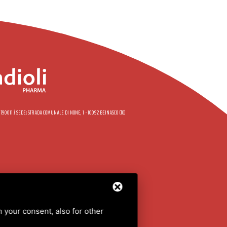
58790011 / SEDE: STRADA COMUNALE DI NONE, 1 - 10092 BEINASCO (TO)
JD
EBIED
h your consent, also for other
KIE POLICY
/
SITEMAP