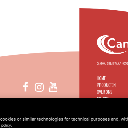
CANDIOLI SRL: P.IVA/C.F. 103
HOME
PRODUCTEN
OVER ONS
NIEUWS
 DI NONE, 1 - 10092 BEINASCO (TO)
CANDIOLI WERELDWI
INFO@CANDIOLI.IT
CONTACTEN
+39 011 3490232
GERESERVEERD G
cookies or similar technologies for technical purposes and, wit
.
PRIVACYBELEID
/
COO
 policy