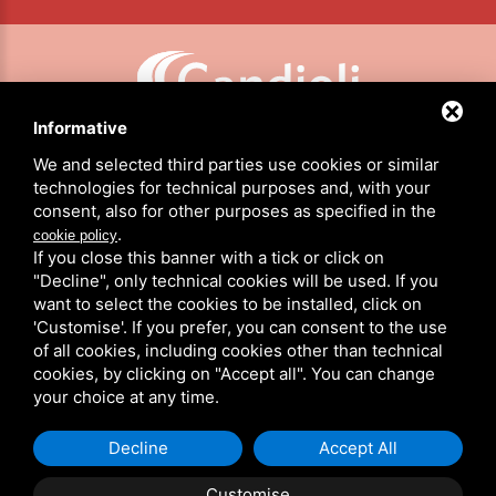
Informative
CANDIOLI SRL: P.IVA/C.F. 10358790011 / SEDE: STRADA COMUNALE DI NONE, 1 - 10092 BEINASCO (TO)
We and selected third parties use cookies or similar
technologies for technical purposes and, with your
consent, also for other purposes as specified in the
HOME
.
cookie policy
PRODUCTEN
If you close this banner with a tick or click on
OVER ONS
"Decline", only technical cookies will be used. If you
NIEUWS
want to select the cookies to be installed, click on
CANDIOLI WERELDWIJD
'Customise'. If you prefer, you can consent to the use
CONTACTEN
of all cookies, including cookies other than technical
cookies, by clicking on "Accept all". You can change
GERESERVEERD GEBIED
your choice at any time.
PRIVACYBELEID
/
COOKIE POLICY
/
SITEMAP
Decline
Accept All
Customise