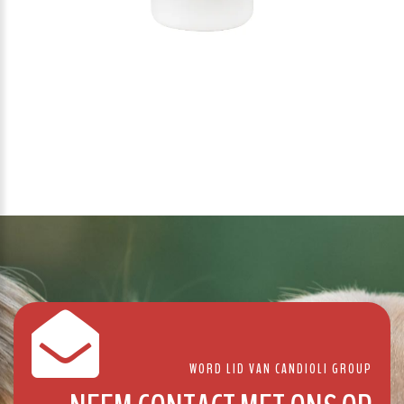
1
/
1
WORD LID VAN CANDIOLI GROUP