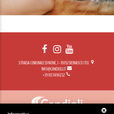
STRADA COMUNALE DI NONE, 1 - 10092 BEINASCO (TO)
INFO@CANDIOLI.IT
+39 011 3490232