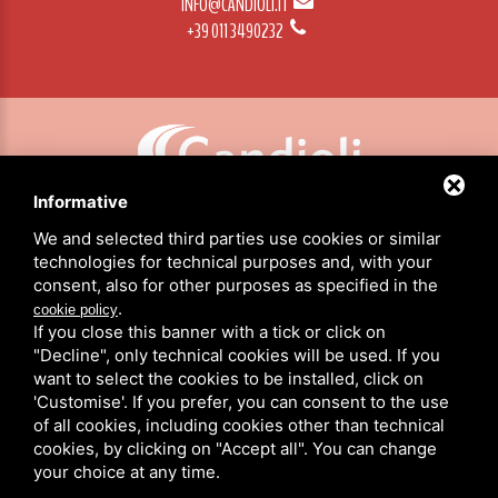
INFO@CANDIOLI.IT
+39 011 3490232
Informative
CANDIOLI SRL: P.IVA/C.F. 10358790011 / SEDE: STRADA COMUNALE DI NONE, 1 - 10092 BEINASCO (TO)
We and selected third parties use cookies or similar
technologies for technical purposes and, with your
consent, also for other purposes as specified in the
HOME
.
cookie policy
PRODUTOS
If you close this banner with a tick or click on
SOBRE NÓS
"Decline", only technical cookies will be used. If you
NOTÍCIAS
want to select the cookies to be installed, click on
CANDIOLI NO MUNDO
'Customise'. If you prefer, you can consent to the use
CONTATOS
of all cookies, including cookies other than technical
cookies, by clicking on "Accept all". You can change
ÁREA RESERVADA
your choice at any time.
PRIVACIDADE
/
COOKIE POLICY
/
MAPA DO SITE