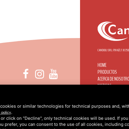
CANDIOLI SRL: P.IVA/C.F. 103
HOME
PRODUCTOS
ACERCA DE NOSOTR
NOTICIAS
 DI NONE, 1 - 10092 BEINASCO (TO)
CANDIOLI EN EL MUN
INFO@CANDIOLI.IT
CONTACTOS
+39 011 3490232
ÁREA RESERVADA
cookies or similar technologies for technical purposes and, wit
.
PRIVACIDAD
/
COOKIE
 policy
k or click on "Decline", only technical cookies will be used. If yo
 you prefer, you can consent to the use of all cookies, including 