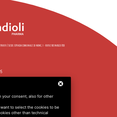
58790011 / SEDE: STRADA COMUNALE DI NONE, 1 - 10092 BEINASCO (TO)
OS
DO
h your consent, also for other
 POLICY
/
MAPA DEL SITIO
u want to select the cookies to be
cookies other than technical