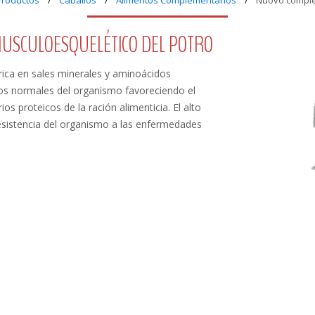
Productos
Caballos
Alimentos Complementarios
Nuovo comple
MUSCULOESQUELÉTICO DEL POTRO
rica en sales minerales y aminoácidos
cos normales del organismo favoreciendo el
os proteicos de la ración alimenticia. El alto
esistencia del organismo a las enfermedades