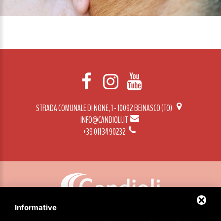
STRADA COMUNALE DI NONE, 1 - 10092 BEINASCO (TO)
INFO@CANDIOLI.IT
+39 011 3490232
Informative