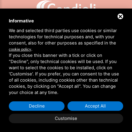
Informative
CANDIOLI SRL: P.IVA/C.F. 10358790011 / SEDE: STRADA COMUNALE DI NONE, 1 - 10092 BEINASCO (TO)
We and selected third parties use cookies or similar
technologies for technical purposes and, with your
consent, also for other purposes as specified in the
HOME
.
cookie policy
PRODUCTOS
If you close this banner with a tick or click on
ACERCA DE NOSOTROS
"Decline", only technical cookies will be used. If you
NOTICIAS
want to select the cookies to be installed, click on
CANDIOLI EN EL MUNDO
'Customise'. If you prefer, you can consent to the use
CONTACTOS
of all cookies, including cookies other than technical
cookies, by clicking on "Accept all". You can change
ÁREA RESERVADA
your choice at any time.
PRIVACIDAD
/
COOKIE POLICY
/
MAPA DEL SITIO
Decline
Accept All
Customise