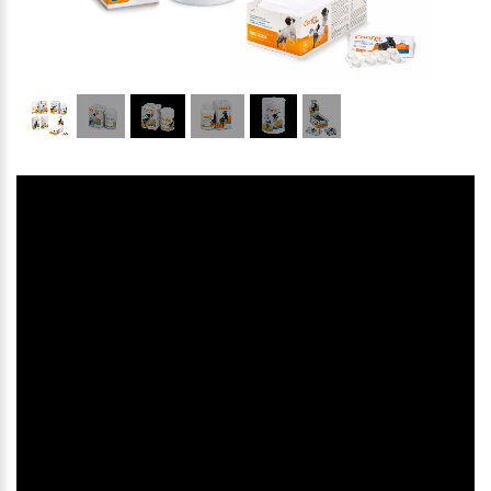
1
/
6