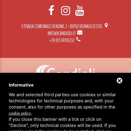
STRADA COMUNALE DI NONE, 1 - 10092 BEINASCO (TO)
INFO@CANDIOLI.IT
+39 011 3490232
Informative
CANDIOLI SRL: P.IVA/C.F. 10358790011 / SEDE: STRADA COMUNALE DI NONE, 1 - 10092 BEINASCO (TO)
We and selected third parties use cookies or similar
technologies for technical purposes and, with your
consent, also for other purposes as specified in the
HOME
.
cookie policy
PRODUCTOS
If you close this banner with a tick or click on
ACERCA DE NOSOTROS
"Decline", only technical cookies will be used. If you
NOTICIAS