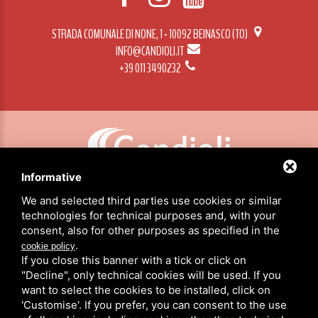
STRADA COMUNALE DI NONE, 1 - 10092 BEINASCO (TO)
INFO@CANDIOLI.IT
+39 011 3490232
Informative
CANDIOLI SRL: P.IVA/C.F. 10358790011 / SEDE: STRADA COMUNALE DI NONE, 1 - 10092 BEINASCO (TO)
We and selected third parties use cookies or similar
technologies for technical purposes and, with your
consent, also for other purposes as specified in the
HOME
.
cookie policy
PRODUCTOS
If you close this banner with a tick or click on
ACERCA DE NOSOTROS
"Decline", only technical cookies will be used. If you
NOTICIAS
want to select the cookies to be installed, click on
CANDIOLI EN EL MUNDO
'Customise'. If you prefer, you can consent to the use