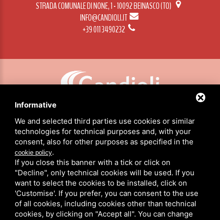
STRADA COMUNALE DI NONE, 1 - 10092 BEINASCO (TO)
INFO@CANDIOLI.IT
+39 011 3490232
Informative
CANDIOLI SRL: P.IVA/C.F. 10358790011 / SEDE: STRADA COMUNALE DI NONE, 1 - 10092 BEINASCO (TO)
We and selected third parties use cookies or similar
technologies for technical purposes and, with your
consent, also for other purposes as specified in the
HOME
.
cookie policy
PRODUTOS
If you close this banner with a tick or click on
SOBRE NÓS
"Decline", only technical cookies will be used. If you
NOTÍCIAS
want to select the cookies to be installed, click on
CANDIOLI NO MUNDO
'Customise'. If you prefer, you can consent to the use
CONTATOS
of all cookies, including cookies other than technical
cookies, by clicking on "Accept all". You can change
ÁREA RESERVADA