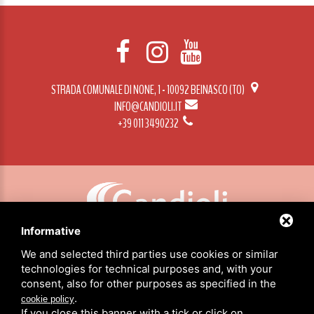
STRADA COMUNALE DI NONE, 1 - 10092 BEINASCO (TO)
INFO@CANDIOLI.IT
+39 011 3490232
Informative
CANDIOLI SRL: P.IVA/C.F. 10358790011 / SEDE: STRADA COMUNALE DI NONE, 1 - 10092 BEINASCO (TO)
We and selected third parties use cookies or similar
technologies for technical purposes and, with your
consent, also for other purposes as specified in the
HOME
.
cookie policy
PRODUCTOS
If you close this banner with a tick or click on